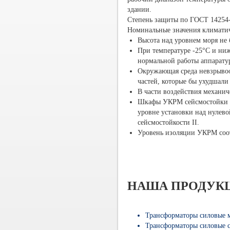
здании.
Степень защиты по ГОСТ 14254-9
Номинальные значения климатич
Высота над уровнем моря не 
При температуре -25°С и ни
нормальной работы аппарату
Окружающая среда невзрывоо
частей, которые бы ухудшал
В части воздействия механи
Шкафы УКРМ сейсмостойки дл
уровне установки над нулев
сейсмостойкости II.
Уровень изоляции УКРМ соот
НАША ПРОДУК
Трансформаторы силовые 
Трансформаторы силовые 