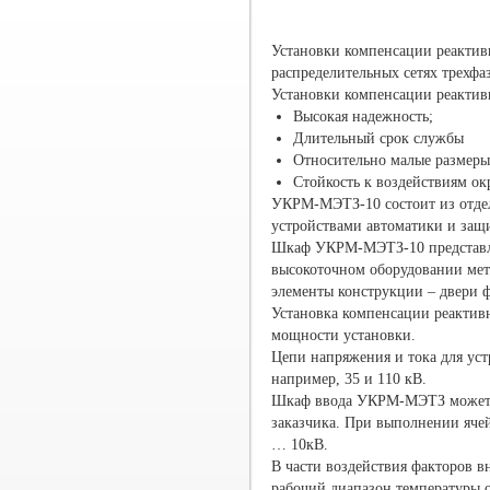
Установки компенсации реакти
распределительных сетях трехфа
Установки компенсации реакт
Высокая надежность;
Длительный срок службы
Относительно малые размеры
Стойкость к воздействиям о
УКРМ-МЭТЗ-10 состоит из отде
устройствами автоматики и защ
Шкаф УКРМ-МЭТЗ-10 представляе
высокоточном оборудовании мет
элементы конструкции – двери ф
Установка компенсации реактив
мощности установки.
Цепи напряжения и тока для уст
например, 35 и 110 кВ.
Шкаф ввода УКРМ-МЭТЗ может б
заказчика. При выполнении яче
… 10кВ.
В части воздействия факторов
рабочий диапазон температуры 