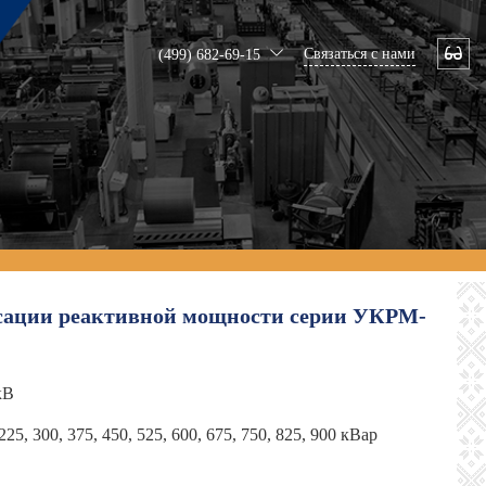
Связаться с нами
(499) 682-69-15
сации реактивной мощности серии УКРМ-
кВ
 225, 300, 375, 450, 525, 600, 675, 750, 825, 900 кВар