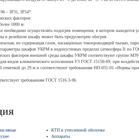
6 – IP31, IP54*.
еских факторов:
более 1000 м.
же необходимо осуществлять подогрев помещения, в котором находится 
ры в релейном шкафу может быть предусмотрен обогрев.
пасная; не содержащая газов, насыщенных токопроводящей пылью; паро
и параметры шкафов УКРМ в недопустимых пределах (атмосфера II по ГО
ческих факторов внешней среды шкафы УКРМ соответствуют группе М39
я видов климатического исполнения У3 ГОСТ 15150-69, при воздейств
ой отметкой до 29 м и соответствуют требованиям НП-031-01 «Нормы пр
ветствует требованиям ГОСТ 1516.3-96.
ЦИЯ
масляные
КТП в утепленной оболочке
сухие
Аппараты