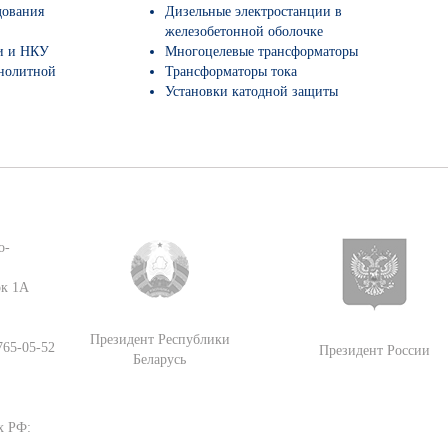
дования
Дизельные электростанции в
железобетонной оболочке
и и НКУ
Многоцелевые трансформаторы
нолитной
Трансформаторы тока
Установки катодной защиты
о-
ок 1А
Президент Республики
 765-05-52
Президент России
Беларусь
х РФ: