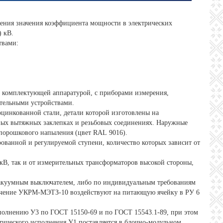
ния значения коэффициента мощности в электрических
) кВ.
твами:
 комплектующей аппаратурой, с приборами измерения,
ательными устройствами.
инкованной стали, детали которой изготовлены на
ых вытяжных заклепках и резьбовых соединениях. Наружные
 порошкового напыления (цвет RAL 9016).
ванной и регулируемой ступени, количество которых зависит от
кВ, так и от измерительных трансформаторов высокой стороны,
вакуумным выключателем, либо по индивидуальным требованиям
лючение УКРМ-МЭТЗ-10 воздействуют на питающую ячейку в РУ 6
олнению У3 по ГОСТ 15150-69 и по ГОСТ 15543.1-89, при этом
ического исполнения У1 поставляется в блочно-модульном