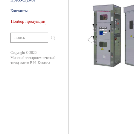
Пресс-служба
ры
Контакты
Подбор продукции
ание
вания
Copyright © 2026
Минский электротехнический
завод имени В.И. Козлова