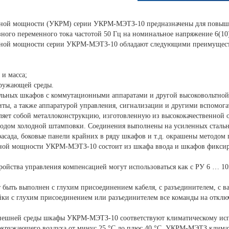
вной мощности (УКРМ) серии УКРМ-МЭТЗ-10 предназначены для повыше
зного переменного тока частотой 50 Гц на номинальное напряжение 6(10
ивной мощности серии УКРМ-МЭТЗ-10 обладают следующими преимущес
 и масса;
кружающей среды.
льных шкафов с коммутационными аппаратами и другой высоковольтной
иты, а также аппаратурой управления, сигнализации и другими вспомог
т собой металлоконструкцию, изготовленную из высококачественной оц
одом холодной штамповки. Соединения выполнены на усиленных стальн
асада, боковые панели крайних в ряду шкафов и т.д. окрашены методом
ной мощности УКРМ-МЭТЗ-10 состоит из шкафа ввода и шкафов фиксиро
ройства управления компенсацией могут использоваться как с РУ 6 … 10
ыть выполнен с глухим присоединением кабеля, с разъединителем, с 
йки с глухим присоединением или разъединителем все команды на отк
 внешней среды шкафы УКРМ-МЭТЗ-10 соответствуют климатическому исп
окружающего воздуха от минус 25 °С до плюс 40 °С. УКРМ-МЭТЗ климат