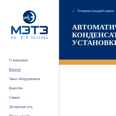
Установки катодной защиты
сляные
онта
хие
атория
АВТОМАТИ
КОНДЕНСА
УСТАНОВК
 и
ации
.
и
О компании
ных
Каталог
ной
Заказ оборудования
Качество
Сервис
ные
Дилерская сеть