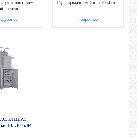
 служат для приема
Гц напряжением 6 или 10 кВ и
й энергии ...
...
подробнее
подробнее
АС, КТППАС
тью 63…400 кВА