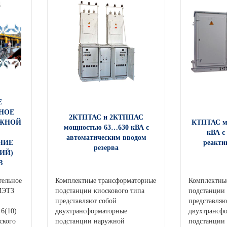
Е
НОЕ
2КТПТАС и 2КТППАС
УЖНОЙ
КТПТАС м
мощностью 63…630 кВА с
кВА с
автоматическим вводом
НИЕ
реакти
резерва
ИЙ)
З
тельное
Комплектные трансформаторные
Комплектны
МЭТЗ
подстанции киоскового типа
подстанции 
представляют собой
представляю
 6(10)
двухтрансформаторные
двухтрансф
ского
подстанции наружной
подстанции