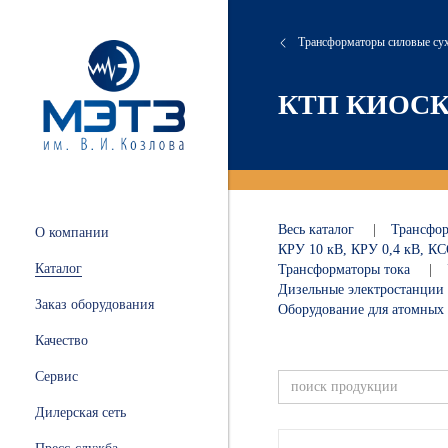
Трансформаторы силовые су
сляные
онта
хие
атория
КТП КИОС
 и
ации
.
и
Весь каталог
|
Трансфо
О компании
ных
КРУ 10 кВ, КРУ 0,4 кВ, 
Каталог
Трансформаторы тока
|
ной
Дизельные электростанции
Заказ оборудования
Оборудование для атомных
Качество
Сервис
ные
Дилерская сеть