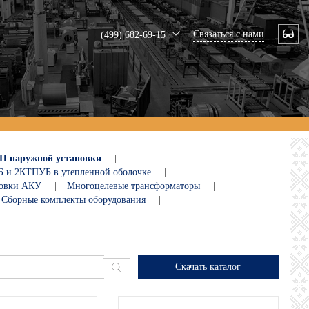
Связаться с нами
(499) 682-69-15
П наружной установки
|
 и 2КТПУБ в утепленной оболочке
|
ановки АКУ
|
Многоцелевые трансформаторы
|
Сборные комплекты оборудования
|
Скачать каталог