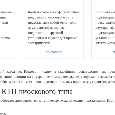
аторные
Комплектные трансформаторные
Комплектны
типа
подстанции киоскового типа
подстанции 
- или
представляют собой одно- или
представляю
двухтрансформаторные
двухтрансф
подстанции наружной
подстанции
приема
установки и служат для приема
установки и
электрической ...
электрическо
подробнее
кий завод им. Козлова — одно из старейших производственных пред
рующие позиции на внутреннем и мировом рынке, выпускает высококаче
собое место занимает производство киосковых одно- и двухтрансформат
 КТП киоскового типа
 оборудование относится к тупиковым электрическим подстанциям. Корп
;
ния;