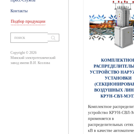
Пресс-служба
ры
Контакты
Подбор продукции
ание
вания
Copyright © 2026
Минский электротехнический
КОМПЛЕКТНО
завод имени В.И. Козлова
РАСПРЕДЕЛИТЕЛЬ
УСТРОЙСТВО НАР
УСТАНОВКИ
(СЕКЦИОНИРОВА
ВОЗДУШНЫХ ЛИН
КРУН-СВЛ-МЭТ
Комплектное распредели
устройство КРУН-СВЛ-
применяется в
распределительных сетях
кВ в качестве автоматиче