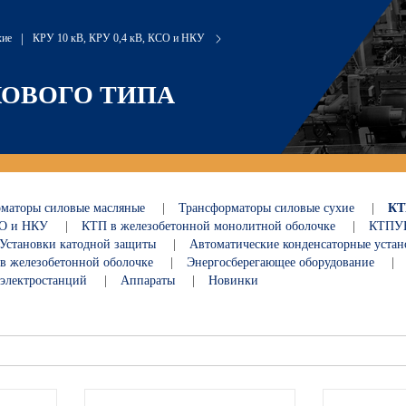
хие
|
КРУ 10 кВ, КРУ 0,4 кВ, КСО и НКУ
КОВОГО ТИПА
рматоры силовые масляные
|
Трансформаторы силовые сухие
|
КТ
КСО и НКУ
|
КТП в железобетонной монолитной оболочке
|
КТПУБ
Установки катодной защиты
|
Автоматические конденсаторные уст
 в железобетонной оболочке
|
Энергосберегающее оборудование
|
 электростанций
|
Аппараты
|
Новинки