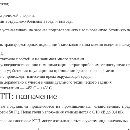
тели;
ктрической энергии;
или воздушно-кабельные вводы и выводы.
 устанавливать на заранее подготовленную изолированную бетонную п
тик трансформаторных подстанций киоскового типа можно выделить сле
д.
таточно простой и не занимает много времени.
 усовершенствованию и минимизации затрат прибор имеет доступную ст
ть и удобство эксплуатации на протяжении длительного времени.
 не происходит нанесения вреда окружающей среде.
ь доработано с учетом индивидуального технического задания.
плуатации — -45º С – +45º С.
ТП: назначение
ные подстанции применяются на промышленных, хозяйственных предп
отой 50 Гц. Показатели напряжения уменьшаются с 6/10 кВ до 0,4 кВ.
словия киосковые КТП могут изготавливаться с учетом индивидуальных 