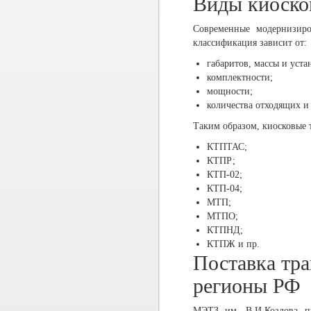
Виды киоско
Современные модернизиро
классификация зависит от:
габаритов, массы и уст
комплектности;
мощности;
количества отходящих и
Таким образом, киосковые
КТПТАС;
КТПР;
КТП-02;
КТП-04;
МТП;
МТПО;
КТПНД;
КТПЖ и пр.
Поставка тр
регионы РФ
МЭТЗ им. В.И.Козлова
пр