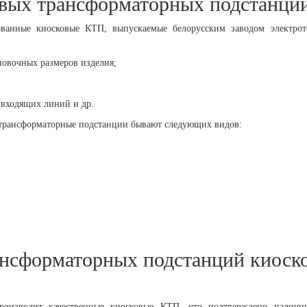
вых трансформаторных подстанци
ванные киосковые КТП, выпускаемые белорусским заводом электроте
ановочных размеров изделия;
 входящих линий и др.
 трансформаторные подстанции бывают следующих видов:
ансформаторных подстанций киоско
оизводит качественные киосковые КТП, что подтверждено наличи