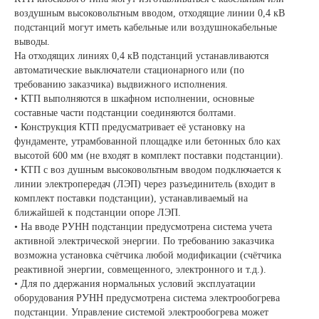
воздушным высоковольтным вводом, отходящие линии 0,4 кВ
подстанций могут иметь кабельные или воздушнокабельные
выводы.
На отходящих линиях 0,4 кВ подстанций устанавливаются
автоматические выключатели стационарного или (по
требованию заказчика) выдвижного исполнения.
• КТП выполняются в шкафном исполнении, основные
составные части подстанции соединяются болтами.
• Конструкция КТП предусматривает её установку на
фундаменте, утрамбованной площадке или бетонных бло ках
высотой 600 мм (не входят в комплект поставки подстанции).
• КТП с воз душным высоковольтным вводом подключается к
линии электропередач (ЛЭП) через разъединитель (входит в
комплект поставки подстанции), устанавливаемый на
ближайшей к подстанции опоре ЛЭП.
• На вводе РУНН подстанции предусмотрена система учета
активной электрической энергии. По требованию заказчика
возможна установка счётчика любой модификации (счётчика
реактивной энергии, совмещенного, электронного и т.д.).
• Для по ддержания нормальных условий эксплуатации
оборудования РУНН предусмотрена система электрообогрева
подстанции. Управление системой электрообогрева может