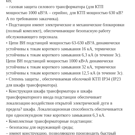
кВ;
– газовая защита силового трансформатора (для КТП
мощностью 1000 кВ?А – серийно, для КТП мощностью 630 кВ?
А по требованию заказчика).
• Подстанции имеют электрические и механические блокировки
(полный комплект), обеспечивающие безопасную работу
обслуживающего персонала.
• Цепи ВН подстанций мощностью 63-630 кВ?А динамически
устойчивы к токам короткого замыкания 16 кА, термически
устойчивы к токам короткого замыкания 6,3 кА (в течение 3с).
Цепи ВН подстанций мощностью 1000 кВ•А динамически
устойчивы к токам короткого замыкания 32 кА, термически
устойчивы к токам короткого замыкания 12,5 кА (в течение 3с).
• Степень защиты , обеспечиваемая оболочкой КТП IP34 (IP23
для шкафа трансформатора).
• Конструкция шкафа трансформатора и шкафа
трансформаторного ввода подстанции обеспечивает
локализацию воздействия открытой электрической дуги в
предела? шкафа. Локализационная способность обеспечивается
при односекундном токе короткого замыкания 6,3 кА.
• Комплектные трансформаторные подстанции:
– безопасны для окружающей среды;
– имеют конструкцию, позволяющую производить быстрый