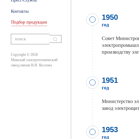
Пресс-служба
ры
Контакты
1950
Подбор продукции
год
ание
Совет Министров
вания
электропромышле
производству эл
Copyright © 2026
Минский электротехнический
завод имени В.И. Козлова
1951
год
Министерство эл
завод электрощи
1953
год