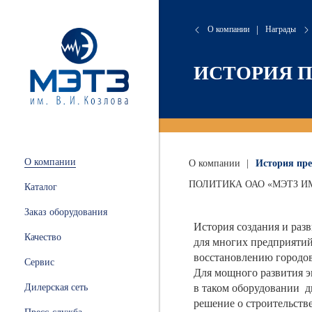
О компании
|
Награды
сляные
онта
хие
атория
ИСТОРИЯ 
 и
ации
.
и
О компании
О компании
|
История пр
ных
ПОЛИТИКА ОАО «МЭТЗ ИМ. 
Каталог
ной
Заказ оборудования
История создания и раз
Качество
для многих предприятий
восстановлению городов
Сервис
Для мощного развития э
ные
в таком оборудовании д
Дилерская сеть
решение о строительств