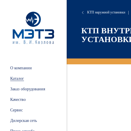
КТП наружной установки
|
сляные
онта
хие
атория
КТП ВНУТ
УСТАНОВКИ
 и
ации
.
и
О компании
ных
Каталог
ной
Заказ оборудования
Качество
Сервис
ные
Дилерская сеть