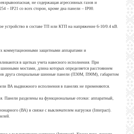
взрывоопасная, не содержащая агрессивных газов и
 – IP21 со всех сторон, кроме дна панели – IP00.
ное устройство в составе ТП или КТП на напряжение 6-10/0.4 кВ.
них коммутационными защитными аппаратами и
вливаются в щитках учета навесного исполнения. При
я шинными мостами, длина которых определяется расстоянием
тив друга специальные шинные панели (П30М, П90М), габаритом
тели ВА выдвижного исполнения в панелях не применяются.
я. Панели разделены на функциональные отсеки: аппаратный,
нарного (ВА) в связке с выключателем нагрузки (Interpact).
нелей.