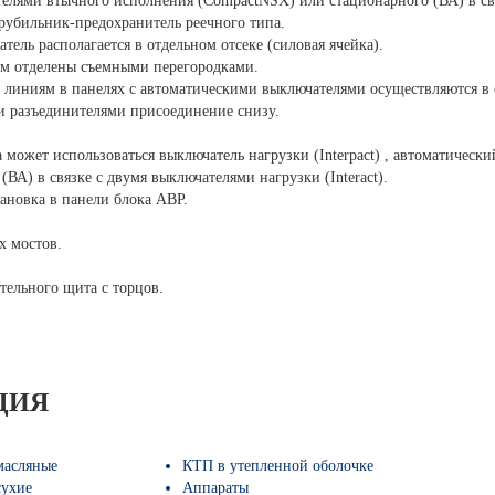
лями втычного исполнения (CompactNSX) или стационарного (ВА) в связк
рубильник-предохранитель реечного типа.
ель располагается в отдельном отсеке (силовая ячейка).
м отделены съемными перегородками.
 линиям в панелях с автоматическими выключателями осуществляются в 
и разъединителями присоединение снизу.
а может использоваться выключатель нагрузки (Interpact) , автоматичес
ВА) в связке с двумя выключателями нагрузки (Interact).
тановка в панели блока АВР.
х мостов.
тельного щита с торцов.
ЦИЯ
масляные
КТП в утепленной оболочке
сухие
Аппараты