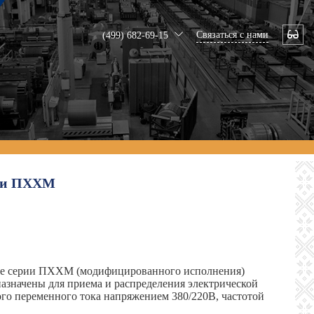
Связаться с нами
(499) 682-69-15
рии ПХХМ
ые серии ПХХМ (модифицированного исполнения)
азначены для приема и распределения электрической
ого переменного тока напряжением 380/220В, частотой