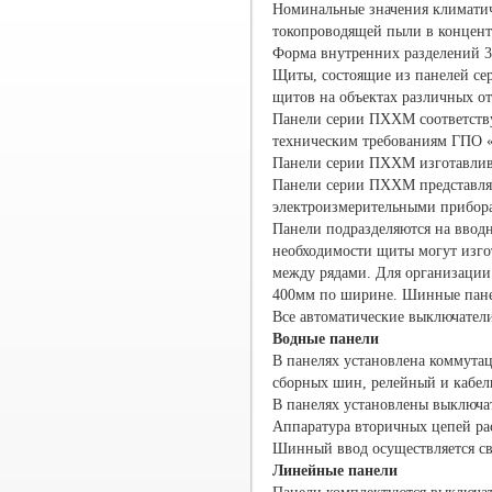
Номинальные значения климатич
токопроводящей пыли в концент
Форма внутренних разделений 3
Щиты, состоящие из панелей се
щитов на объектах различных от
Панели серии ПХХМ соответств
техническим требованиям ГПО 
Панели серии ПХХМ изготавлив
Панели серии ПХХМ представля
электроизмерительными прибор
Панели подразделяются на ввод
необходимости щиты могут изго
между рядами. Для организации
400мм по ширине. Шинные панел
Все автоматические выключател
Водные панели
В панелях установлена коммута
сборных шин, релейный и кабе
В панелях установлены выключат
Аппаратура вторичных цепей ра
Шинный ввод осуществляется све
Линейные панели