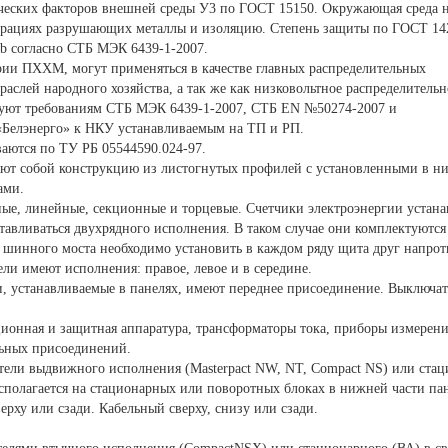
еских факторов внешней среды У3 по ГОСТ 15150. Окружающая среда не
рациях разрушающих металлы и изоляцию. Степень защиты по ГОСТ 14254
b согласно СТБ МЭК 6439-1-2007.
рии ПХХМ, могут применяться в качестве главных распределительных
раслей народного хозяйства, а так же как низковольтное распределитель
уют требованиям СТБ МЭК 6439-1-2007, СТБ EN №50274-2007 и
«Белэнерго» к НКУ устанавливаемым на ТП и РП.
аются по ТУ РБ 05544590.024-97.
ют собой конструкцию из листогнутых профилей с установленными в 
ами.
ные, линейные, секционные и торцевые. Счетчики электроэнергии устана
тавливаться двухрядного исполнения. В таком случае они комплектуютс
 шинного моста необходимо установить в каждом ряду щита друг напро
и имеют исполнения: правое, левое и в середине.
и, устанавливаемые в панелях, имеют переднее присоединение. Выключа
ционная и защитная аппаратура, трансформаторы тока, приборы измерени
льных присоединений.
ели выдвижного исполнения (Masterpact NW, NT, Compact NS) или стацио
сполагается на стационарных или поворотных блоках в нижней части па
рху или сзади. Кабельный сверху, снизу или сзади.