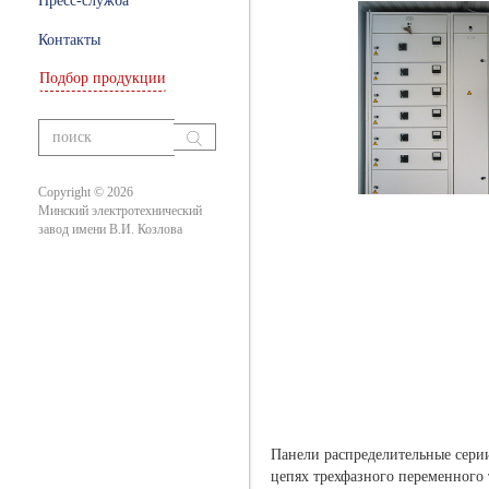
Пресс-служба
ры
Контакты
Подбор продукции
ание
вания
Copyright © 2026
Минский электротехнический
завод имени В.И. Козлова
Панели распределительные сери
цепях трехфазного переменного