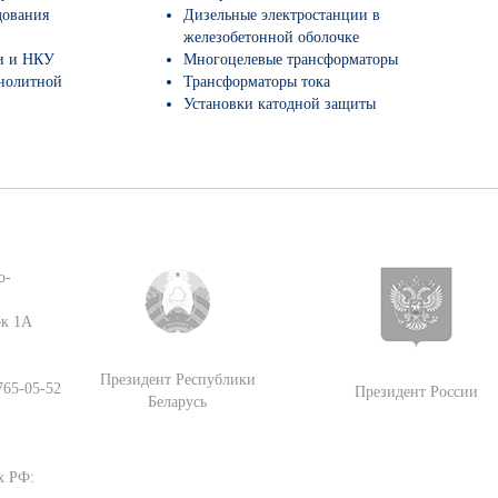
дования
Дизельные электростанции в
железобетонной оболочке
и и НКУ
Многоцелевые трансформаторы
нолитной
Трансформаторы тока
Установки катодной защиты
о-
ок 1А
Президент Республики
 765-05-52
Президент России
Беларусь
х РФ: