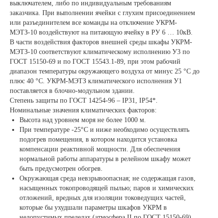
выключателем, либо по индивидуальным требованиям
заказчика. При выполнении ячейки с глухим присоединением
или разъединителем все команды на отключение УКРМ-
МЭТЗ-10 воздействуют на питающую ячейку в РУ 6 … 10кВ.
В части воздействия факторов внешней среды шкафы УКРМ-
МЭТЗ-10 соответствуют климатическому исполнению У3 по
ГОСТ 15150-69 и по ГОСТ 15543.1-89, при этом рабочий
диапазон температуры окружающего воздуха от минус 25 °С до
плюс 40 °С. УКРМ-МЭТЗ климатического исполнения У1
поставляется в блочно-модульном здании.
Степень защиты по ГОСТ 14254-96 – IP31, IP54*.
Номинальные значения климатических факторов:
Высота над уровнем моря не более 1000 м.
При температуре -25°С и ниже необходимо осуществлять
подогрев помещения, в котором находится установка
компенсации реактивной мощности. Для обеспечения
нормальной работы аппаратуры в релейном шкафу может
быть предусмотрен обогрев.
Окружающая среда невзрывоопасная; не содержащая газов,
насыщенных токопроводящей пылью; паров и химических
отложений, вредных для изоляции токоведущих частей,
которые бы ухудшали параметры шкафов УКРМ в
недопустимых пределах (атмосфера II по ГОСТ 15150-69).