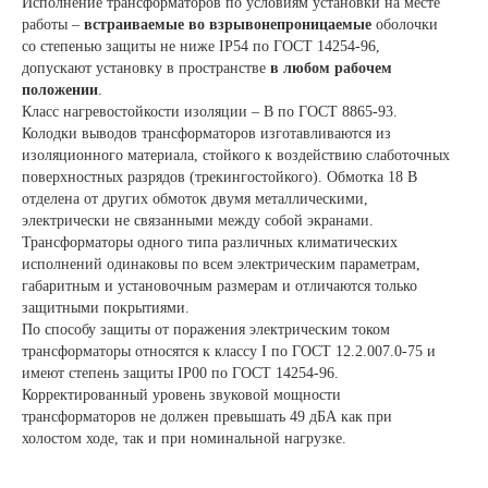
Исполнение трансформаторов по условиям установки на месте
работы –
встраиваемые во взрывонепроницаемые
оболочки
со степенью защиты не ниже IP54 по ГОСТ 14254-96,
допускают установку в пространстве
в любом рабочем
положении
.
Класс нагревостойкости изоляции – В по ГОСТ 8865-93.
Колодки выводов трансформаторов изготавливаются из
изоляционного материала, стойкого к воздействию слаботочных
поверхностных разрядов (трекингостойкого). Обмотка 18 В
отделена от других обмоток двумя металлическими,
электрически не связанными между собой экранами.
Трансформаторы одного типа различных климатических
исполнений одинаковы по всем электрическим параметрам,
габаритным и установочным размерам и отличаются только
защитными покрытиями.
По способу защиты от поражения электрическим током
трансформаторы относятся к классу I по ГОСТ 12.2.007.0-75 и
имеют степень защиты IP00 по ГОСТ 14254-96.
Корректированный уровень звуковой мощности
трансформаторов не должен превышать 49 дБА как при
холостом ходе, так и при номинальной нагрузке.