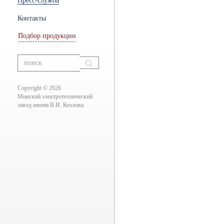
Пресс-служба
ры
Контакты
Подбор продукции
ание
вания
Copyright © 2026
Минский электротехнический
завод имени В.И. Козлова