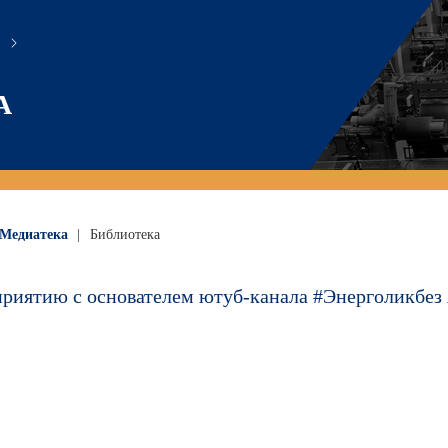
А
Медиатека
|
Библиотека
приятию с основателем ютуб-канала #Энерголикбе