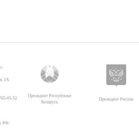
о-
ок 1А
Президент Республики
 765-05-52
Президент России
Беларусь
х РФ: