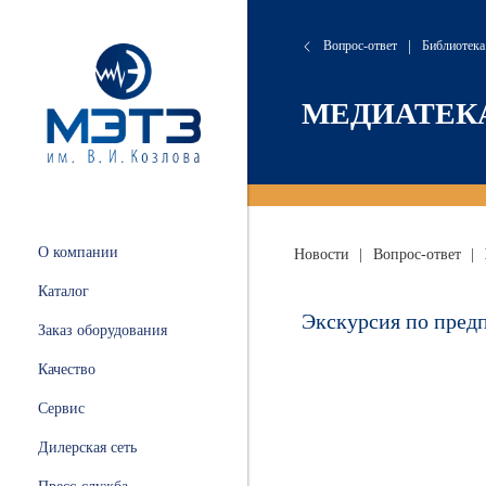
Вопрос-ответ
|
Библиотека
сляные
онта
хие
атория
МЕДИАТЕК
 и
ации
.
и
О компании
Новости
|
Вопрос-ответ
|
ных
Каталог
ной
Экскурсия по пред
Заказ оборудования
Качество
Сервис
ные
Дилерская сеть