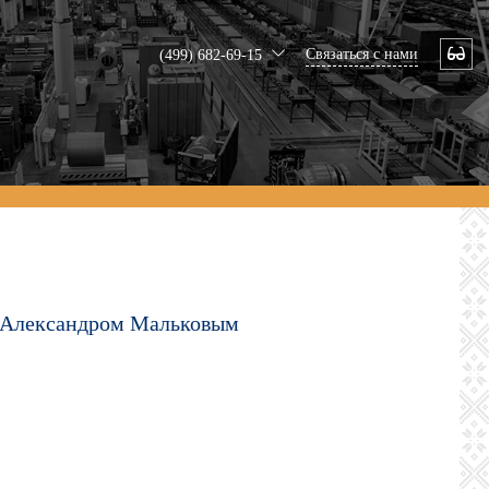
Связаться с нами
(499) 682-69-15
з Александром Мальковым