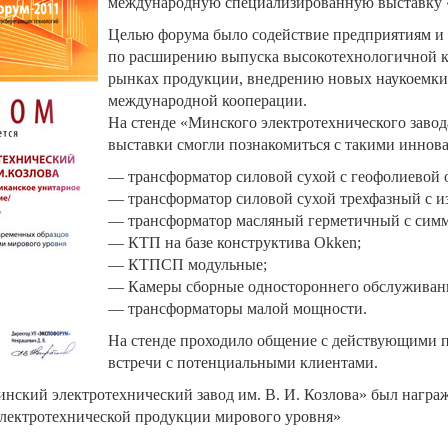
международную специализированную выстав
Целью форума было содействие предприятиям и 
по расширению выпуска высокотехнологичной к
рынках продукции, внедрению новых наукоемки
международной кооперации.
На стенде «Минского электротехнического завод
выставки смогли познакомиться с такими иннов
— трансформатор силовой сухой с геофолиевой
— трансформатор силовой сухой трехфазный с и
— трансформатор масляный герметичный с сим
— КТП на базе конструктива Okken;
— КТПСП модульные;
— Камеры сборные одностороннего обслужива
— трансформаторы малой мощности.
На стенде проходило общение с действующими п
встречи с потенциальными клиентами.
нский электротехнический завод им. В. И. Козлова» был награ
электротехнической продукции мирового уровня»