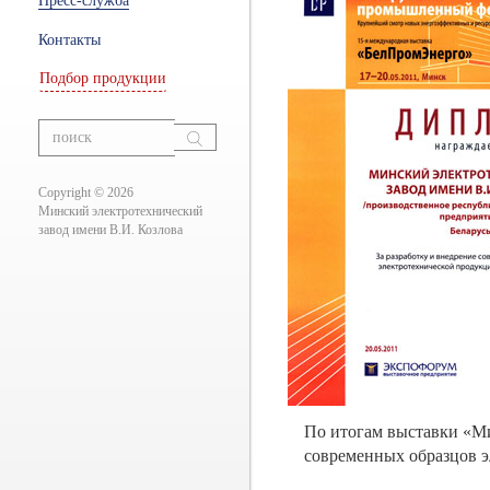
Пресс-служба
ры
Контакты
Подбор продукции
ание
вания
Copyright © 2026
Минский электротехнический
завод имени В.И. Козлова
По итогам выставки «Ми
современных образцов 