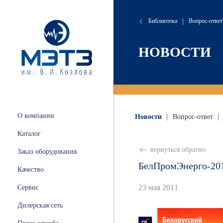
Библиотека
|
Вопрос-ответ
сляные
онта
хие
атория
НОВОСТИ
 и
ации
.
и
О компании
Новости
|
Вопрос-ответ
|
ных
Каталог
ной
вернуться обратно
Заказ оборудования
БелПромЭнерго-20
Качество
23 мая 2011
Сервис
ные
Дилерская сеть