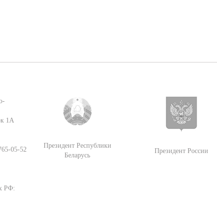
о-
ок 1А
Президент Республики
 765-05-52
Президент России
Беларусь
х РФ: