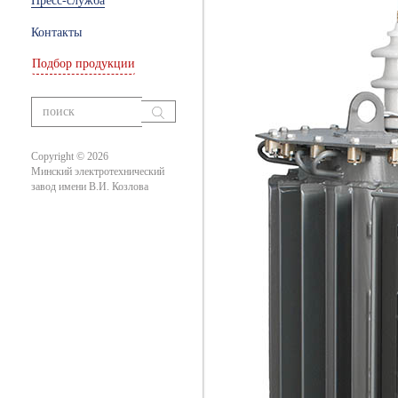
Пресс-служба
ры
Контакты
Подбор продукции
ание
вания
Copyright © 2026
Минский электротехнический
завод имени В.И. Козлова