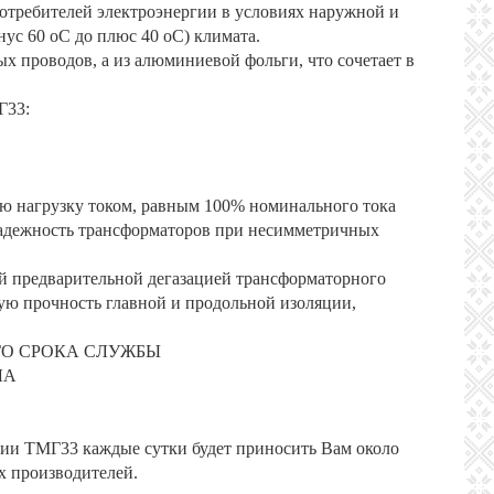
потребителей электроэнергии в условиях наружной и
нус 60 оС до плюс 40 оС) климата.
 проводов, а из алюминиевой фольги, что сочетает в
Г33:
ю нагрузку током, равным 100% номинального тока
надежность трансформаторов при несимметричных
ой предварительной дегазацией трансформаторного
ую прочность главной и продольной изоляции,
ГО СРОКА СЛУЖБЫ
ЛА
рии ТМГ33 каждые сутки будет приносить Вам около
х производителей.