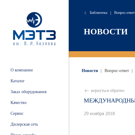
Библиотека
|
Вопрос-ответ
сляные
онта
хие
атория
НОВОСТИ
 и
ации
.
и
О компании
Новости
|
Вопрос-ответ
|
ных
Каталог
ной
вернуться обратно
Заказ оборудования
МЕЖДУНАРОДНЫЙ
Качество
29 ноября 2018
Сервис
ные
Дилерская сеть