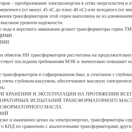
оров – преобразование электроэнергии в сетях энергосистем и 
еренного (от минус 45 оС до плюс 40 оС) или холодного (от ми
ения трансформаторов этой серии выполнена не из алюминиевых
с высоким уровнем надежности.
о хода и короткого замыкания делают трансформаторы серии ТМ
ЩИМИ
ЫМИ
ли обмоток НН трансформаторов рассчитаны на продолжительну
етствует последним требованиям МЭК и значительно повышает 
 трансформаторов в гофрированном баке, в сочетании с глубок
од очень глубоким вакуумом, обеспечивают высокую электрическ
ть:
РИ ХРАНЕНИИ И ЭКСПЛУАТАЦИИ НА ПРОТЯЖЕНИИ ВСЕ
ЛАБОРАТОРНЫХ ИСПЫТАНИЙ ТРАНСФОРМАТОРНОГО МАС
АНСФОРМАТОРНОГО МАСЛА
ЗИЙ
узке и нынешних ценах на электроэнергию, трансформаторы се
ого КПД по сравнению с аналогичными трансформаторами други