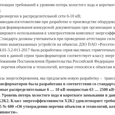
тизации требований к уровням потерь холостого хода и коротко
;
роэнергии в распределительной сети 6-10 кВ;
заводам-изготовителям при разработке и производстве оборудова
 для формирования конкурсной документации при организации 
 широкого использования в электросетевом комплексе энергоэфф
Стандарта должны учитываться при проведении аттестации сил
ении вышеуказанных устройств на объектах ДЗО ПАО «Россети»
4.01-3.2-011-2017 была разработана серия масляных герметичны
ания в данной серии трансформаторов соответствует классу эне
бованиям Постановления Правительства Российской Федерации о
перечня объектов и технологий, которые относятся к объектам 
сы энергосбережения, мы предлагаем новую разработку – ­ тр
ансформаторов была разработана в соответствии со стандарт
ые распределительные 6­ … 10 кВ мощностью 63­ … 2500 кВ·А
 Уровень потерь холостого хода и короткого замыкания в да
Х2К2. Класс энергоэффективности Х2К2 удовлетворяет треб
15 № 600 «Об утверждении перечня объектов и технологий, к
ивности».