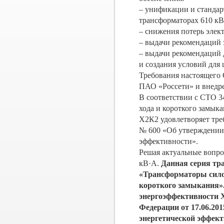
– унификации и стандар
трансформаторах 6­10 кВ
– снижения потерь элект
– выдачи рекомендаций 
– выдачи рекомендаций
и создания условий для
Требования настоящего 
ПАО «Россети» и внедр
В соответствии с СТО 3
хода и короткого замык
Х2К2 удовлетворяет тре
№ 600 «Об утверждении 
эффективности».
Решая актуальные вопро
кВ·A.
Данная серия тр
«Трансформаторы силов
короткого замыкания».
энергоэффективности 
Федерации от 17.06.20
энергетической эффект