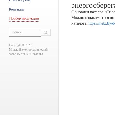
Пресс-служба
ры
энергосбере
Контакты
Обновлен каталог “Сил
Можно ознакомиться по
Подбор продукции
каталога
https://metz.by/
ание
вания
Copyright © 2026
Минский электротехнический
завод имени В.И. Козлова