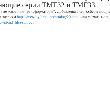
гающие серии ТМГ32 и ТМГ33.
овые масляные трансформаторы”. Добавлены энергосберегающи
 изделиям
https://metz.by/products/catalog/20.html
или скачать пол
download_files/stm.pdf
.