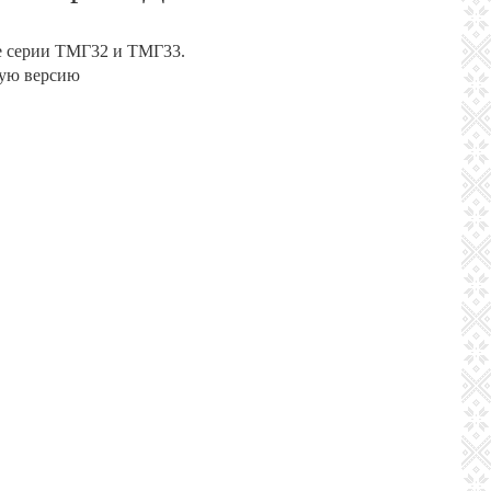
е серии ТМГ32 и ТМГ33.
ную версию