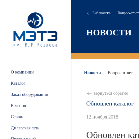
Библиотека
|
Вопрос-ответ
сляные
онта
хие
атория
НОВОСТИ
 и
ации
.
и
О компании
Новости
|
Вопрос-ответ
|
ных
Каталог
ной
вернуться обратно
Заказ оборудования
Обновлен каталог
Качество
12 ноября 2018
Сервис
ные
Дилерская сеть
Обновлен ка