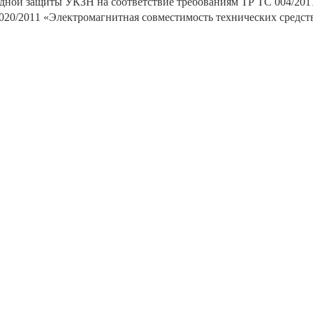
дной защиты УКЗН на соответствие требованиям ТР ТС 004/201
020/2011 «Электромагнитная совместимость технических средст