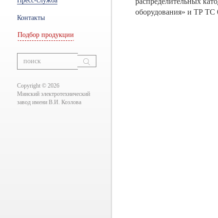
Пресс-служба
распределительных като
ры
оборудования» и ТР ТС 
Контакты
Подбор продукции
ание
вания
Copyright © 2026
Минский электротехнический
завод имени В.И. Козлова