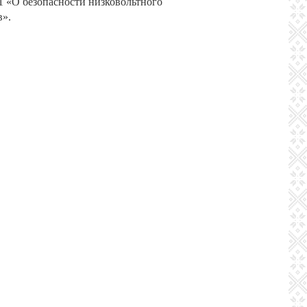
1 «О безопасности низковольтного
в».