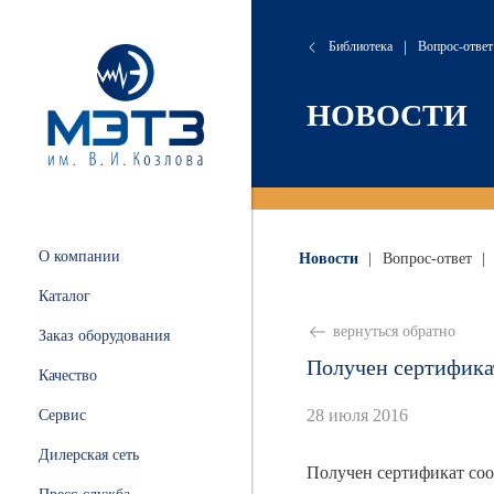
Библиотека
|
Вопрос-ответ
сляные
онта
хие
атория
НОВОСТИ
 и
ации
.
и
О компании
Новости
|
Вопрос-ответ
|
ных
Каталог
ной
вернуться обратно
Заказ оборудования
Получен сертифика
Качество
28 июля 2016
Сервис
ные
Дилерская сеть
Получен сертификат соо