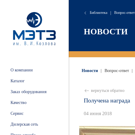
Библиотека
|
Вопрос-ответ
сляные
онта
хие
атория
НОВОСТИ
 и
ации
.
и
О компании
Новости
|
Вопрос-ответ
|
ных
Каталог
ной
вернуться обратно
Заказ оборудования
Получена награда
Качество
04 июня 2018
Сервис
ные
Дилерская сеть