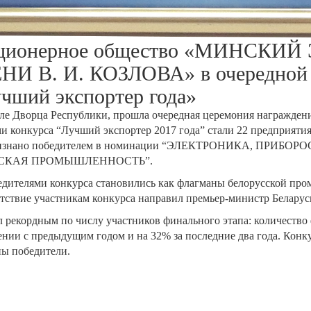
акционерное общество «МИНСК
 В. И. КОЗЛОВА» в очередной р
учший экспортер года»
 зале Дворца Республики, прошла очередная церемония награжде
ми конкурса “Лучший экспортер 2017 года” стали 22 предприят
изнано победителем в номинации “ЭЛЕКТРОНИКА, ПРИБ
СКАЯ ПРОМЫШЛЕННОСТЬ”.
бедителями конкурса становились как флагманы белорусской про
етствие участникам конкурса направил премьер-министр Белару
ал рекордным по числу участников финального этапа: количество
ении с предыдущим годом и на 32% за последние два года. Конк
ны победители.