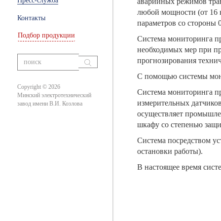
Пресс-служба
аварийных режимов тран
ры
любой мощности (от 16 
Контакты
параметров со стороны 0
Подбор продукции
Система мониторинга пр
ание
необходимых мер при п
прогнозирования технич
вания
С помощью системы мони
Copyright © 2026
Система мониторинга пр
Минский электротехнический
измерительных датчиков
завод имени В.И. Козлова
осуществляет промышле
шкафу со степенью защи
Система посредством ус
остановки работы).
В настоящее время сист