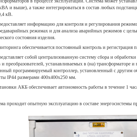
сформаторов в процессе эксплуатации. Система может устанавл
кВА и выше), а также интегрироваться в состав любых подстанц
,4 кВ.
едоставляет информацию для контроля и регулирования режимо
редаварийных режимах и для анализа аварийных режимов с цел
еского состояния изделия.
торинга обеспечивается постоянный контроль и регистрация п
едставляет собой централизованную систему сбора и обработки
 и преобразователей, устанавливаемых в (на) трансформаторе
нный программируемый контроллер, установленный с другим о
ты IP44 размерами 400х400х250 мм.
тановки АКБ обеспечивает автономность работы в течение 1 час
ема проходит опытную эксплуатацию в составе энергосистемы п