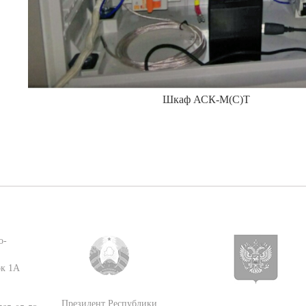
Шкаф АСК-М(С)Т
о-
ок 1А
Президент Республики