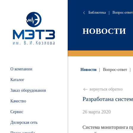
Библиотека
|
Вопрос-ответ
сляные
онта
хие
атория
НОВОСТИ
 и
ации
.
и
О компании
Новости
|
Вопрос-ответ
|
ных
Каталог
ной
вернуться обратно
Заказ оборудования
Разработана систе
Качество
26 марта 2020
Сервис
ные
Дилерская сеть
Система мониторинга пр