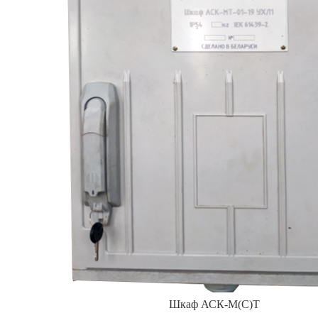
Шкаф АСК-М(С)Т