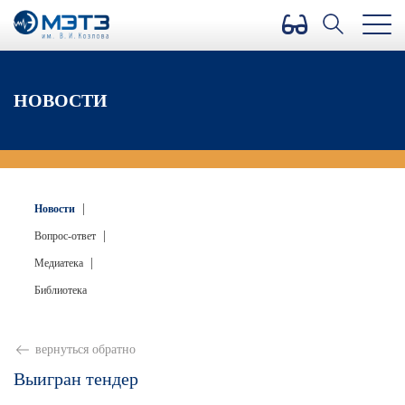
Версия для слабовидящих
НОВОСТИ
|
Новости
|
Вопрос-ответ
|
Медиатека
Библиотека
вернуться обратно
Выигран тендер