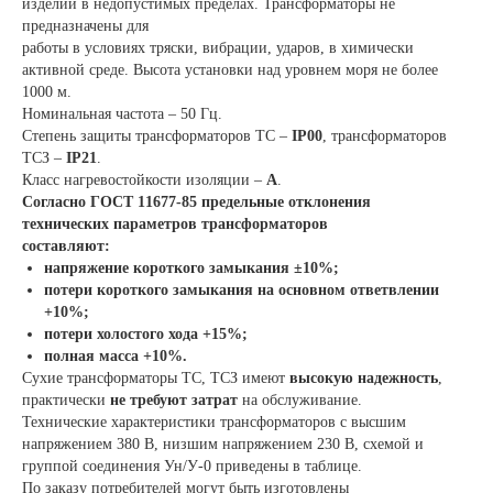
изделий в недопустимых пределах. Трансформаторы не
предназначены для
работы в условиях тряски, вибрации, ударов, в химически
активной среде. Высота установки над уровнем моря не более
1000 м.
Номинальная частота – 50 Гц.
Степень защиты трансформаторов ТС –
IР00
, трансформаторов
ТСЗ –
IР21
.
Класс нагревостойкости изоляции –
А
.
Согласно ГОСТ 11677-85 предельные отклонения
технических параметров трансформаторов
составляют:
напряжение короткого замыкания ±10%;
потери короткого замыкания на основном ответвлении
+10%;
потери холостого хода +15%;
полная масса +10%.
Сухие трансформаторы ТС, ТСЗ имеют
высокую надежность
,
практически
не требуют затрат
на обслуживание.
Технические характеристики трансформаторов с высшим
напряжением 380 В, низшим напряжением 230 В, схемой и
группой соединения Ун/У-0 приведены в таблице.
По заказу потребителей могут быть изготовлены