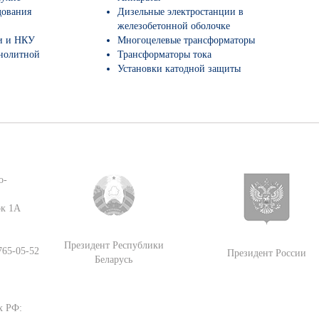
дования
Дизельные электростанции в
железобетонной оболочке
и и НКУ
Многоцелевые трансформаторы
нолитной
Трансформаторы тока
Установки катодной защиты
о-
ок 1А
Президент Республики
 765-05-52
Президент России
Беларусь
х РФ: