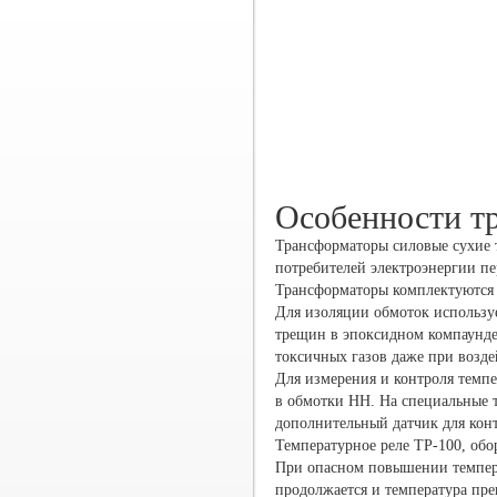
Экологиче
низкий у
Особенности т
Трансформаторы силовые сухие т
потребителей электроэнергии пе
Трансформаторы комплектуются 
Для изоляции обмоток использу
трещин в эпоксидном компаунде
токсичных газов даже при возде
Для измерения и контроля темп
в обмотки НН. На специальные т
дополнительный датчик для кон
Температурное реле ТР-100, об
При опасном повышении темпера
продолжается и температура пр