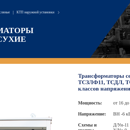
сляные
|
КТП наружной установки
МАТОРЫ
СУХИЕ
Трансформаторы се
ТСЗЛФ11, ТСДЛ, Т
классов напряжени
Мощность:
от 16 д
Напряжение:
ВН -6 кВ
Схемы и
Д/Ун-11