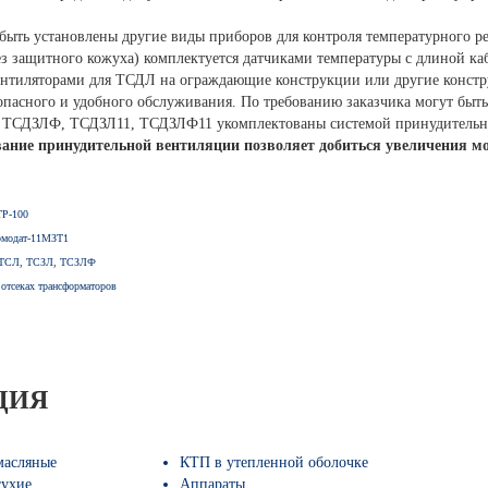
 быть установлены другие виды приборов для контроля температурного р
защитного кожуха) комплектуется датчиками температуры с длиной кабе
нтиляторами для ТСДЛ на ограждающие конструкции или другие констр
зопасного и удобного обслуживания. По требованию заказчика могут быт
ТСДЗЛФ, ТСДЗЛ11, ТСДЗЛФ11 укомплектованы системой принудительног
ание принудительной вентиляции позволяет добиться увеличения м
ТР-100
дключения реле теплозащиты Термодат-11МЗТ1
в ТСЛ, ТСЗЛ, ТСЗЛФ
 отсеках трансформаторов
ЦИЯ
масляные
КТП в утепленной оболочке
сухие
Аппараты