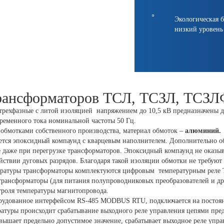
ская безопасность, пожаробезопасность, экономичность,
ровень шума
рансформаторов ТСЛ, ТСЗЛ, ТСЗ
рехфазные с литой изоляцией напряжением до 10,5 кВ предназначены дл
ременного тока номинальной частоты 50 Гц.
обмотками собственного производства, материал обмоток –
алюминий.
ется эпоксидный компаунд с кварцевым наполнителем. Дополнительно об
 даже при перегрузке трансформаторов. Эпоксидный компаунд не оказыв
йствии дуговых разрядов. Благодаря такой изоляции обмотки не требуют
ературы трансформаторы комплектуются цифровым температурным реле Т
рансформаторы (для питания полупроводниковых преобразователей и др.)
троля температуры магнитопровода.
орудованное интерфейсом RS-485 MODBUS RTU, подключается на постоян
туры происходит срабатывание выходного реле управления цепями пре
евышает предельно допустимое значение, срабатывает выходное реле уп