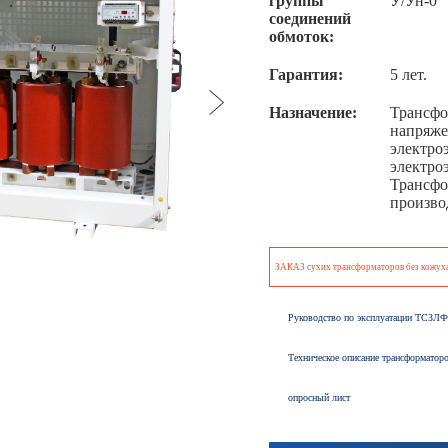
группы
У/Ун-0
соединений
обмоток:
Гарантия:
5 лет.
Назначение:
Трансфо
напряже
электро
электро
Трансфо
произво
ЗАКАЗ сухих трансформаторов без кожух
Руководство по эксплуатаци
Техническое описание трансформатор
опросный лист