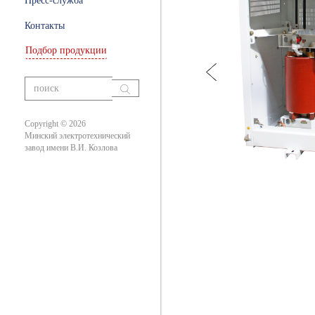
Пресс-служба
ры
Контакты
Подбор продукции
ание
вания
Copyright © 2026
Минский электротехнический
завод имени В.И. Козлова