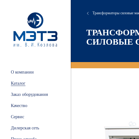
Трансформаторы силовые ма
сляные
онта
хие
атория
ТРАНСФОР
СИЛОВЫЕ 
 и
ации
.
и
О компании
ных
Каталог
ной
Заказ оборудования
Качество
Сервис
ные
Дилерская сеть