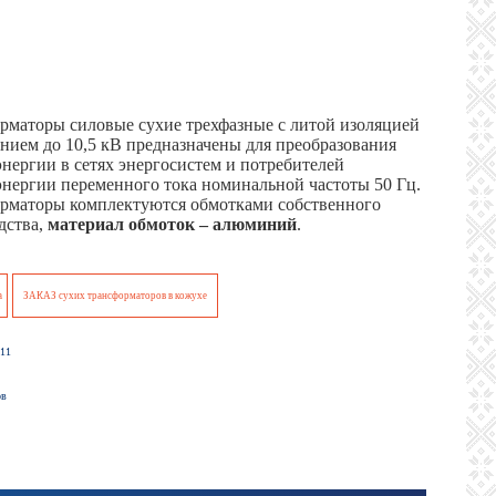
рматоры силовые сухие трехфазные с литой изоляцией
нием до 10,5 кВ предназначены для преобразования
энергии в сетях энергосистем и потребителей
энергии переменного тока номинальной частоты 50 Гц.
рматоры комплектуются обмотками собственного
дства,
материал обмоток – алюминий
.
а
ЗАКАЗ сухих трансформаторов в кожухе
и ТСЗЛФ11
ов