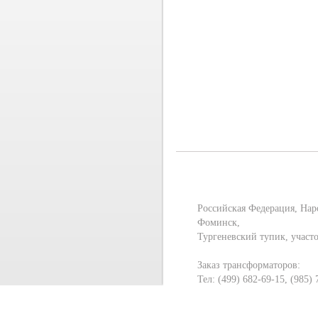
Российская Федерация, Нар
Фоминск,
Тургеневский тупик, участ
Заказ трансформаторов:
Тел: (499) 682-69-15, (985)
E-mail:
mt-mos@yandex.ru