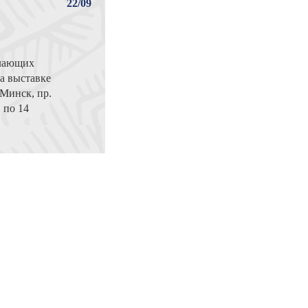
22/09
елающих
на выставке
Минск, пр.
1 по 14