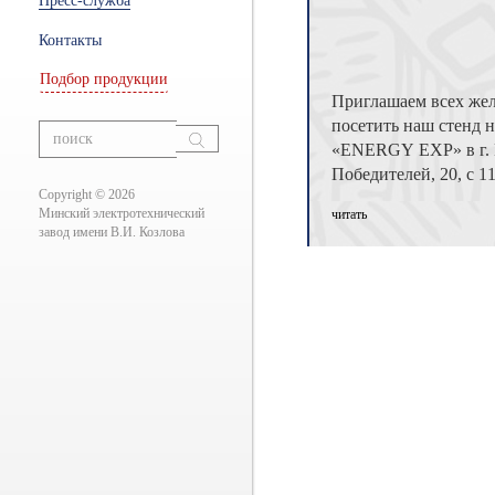
Пресс-служба
ры
Контакты
Подбор продукции
Приглашаем всех ж
ание
посетить наш стенд 
вания
«ENERGY EXP» в г. 
Победителей, 20, с 1
Copyright © 2026
октября 2011 г. ...
Минский электротехнический
читать
завод имени В.И. Козлова