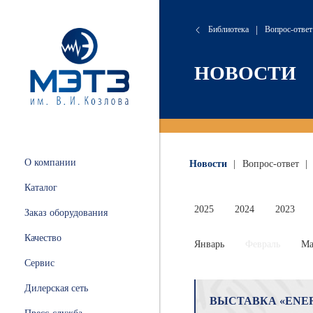
Библиотека
|
Вопрос-ответ
сляные
онта
хие
атория
НОВОСТИ
 и
ации
.
и
О компании
Новости
|
Вопрос-ответ
|
ных
Каталог
ной
2025
2024
2023
Заказ оборудования
Качество
Январь
Февраль
Ма
Сервис
ные
Дилерская сеть
ВЫСТАВКА «ENE