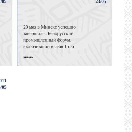
7/05
23/05
20 мая в Минске успешно
завершился Белорусский
промышленный форум,
включивший в себя 15-ю
международную
читать
специализированную выставку
«БЕЛПРОМЭНЕРГО — 2011» ...
011
6/05