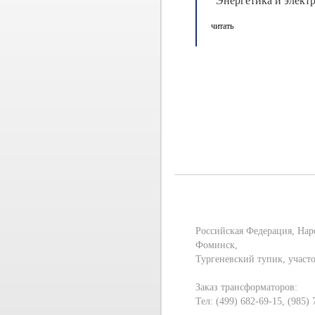
"Энергетика и элект
Мероприятие проводи
читать
Петербурге с 1993 ...
Российская Федерация, Нар
Фоминск,
Тургеневский тупик, участ
Заказ трансформаторов:
Тел: (499) 682-69-15, (985)