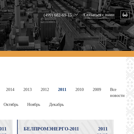
Связаться с нами
(499) 682-69-15
2014
2013
2012
2011
2010
2009
Все
новости
Октябрь
Ноябрь
Декабрь
011
БЕЛПРОМЭНЕРГО-2011
2011