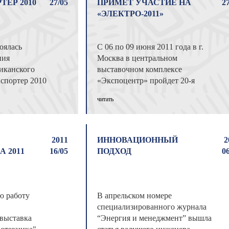
ЕР 2010
27/05
ПРИМЕТ УЧАСТИЕ НА
2
«ЭЛЕКТРО-2011»
оялась
С 06 по 09 июня 2011 года в г.
ния
Москва в центральном
иканского
выставочном комплексе
спортер 2010
«Экспоцентр» пройдет 20-я
ртер года" —
международная выставка
читать
электрооборудования для энергети
...
2011
ИННОВАЦИОННЫЙ
2
 2011
16/05
ПОДХОД
0
ю работу
В апрельском номере
специализированного журнала
 выставка
“Энергия и менеджмент” вышла