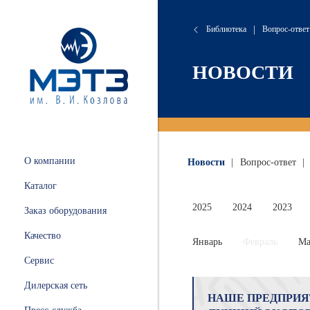
Библиотека
|
Вопрос-ответ
сляные
онта
хие
атория
НОВОСТИ
 и
ации
.
и
О компании
Новости
|
Вопрос-ответ
|
ных
Каталог
ной
2025
2024
2023
Заказ оборудования
Качество
Январь
Февраль
Ма
Сервис
ные
Дилерская сеть
НАШЕ ПРЕДПРИЯ