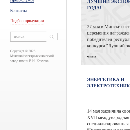
Пресс-служба
ЛУЧШИЙ ЭКСПОРТ
ры
ГОДА!
Контакты
Подбор продукции
27 мая в Минске сост
ание
церемония награжде
вания
победителей республ
конкурса "Лучший эк
Copyright © 2026
года" "Лучший экспо
Минский электротехнический
читать
ежегодный рес ...
завод имени В.И. Козлова
ЭНЕРГЕТИКА И
ЭЛЕКТРОТЕХНИКА
14 мая закончила сво
XVII международная
специализированная