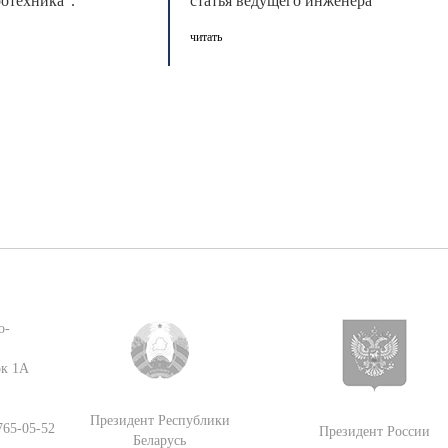
ротехника".
статья ведущего инженера
тся в Санкт-
управления главного
читать
конструктора А.М Буйницкого
“Иннов ...
о-
ок 1А
Президент Республики
 765-05-52
Президент России
Беларусь