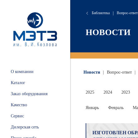
Библиотека
|
Вопрос-ответ
сляные
онта
хие
атория
НОВОСТИ
 и
ации
.
и
О компании
Новости
|
Вопрос-ответ
|
ных
Каталог
ной
2025
2024
2023
Заказ оборудования
Качество
Январь
Февраль
Ма
Сервис
ные
Дилерская сеть
ИЗГОТОВЛЕН ОБР