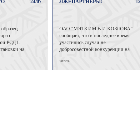
ГО
24/07
ЛЖЕПАРТНЕРЫ!
1
 образец
ОАО "МЭТЗ ИМ.В.И.КОЗЛОВА"
ора с
сообщает, что в последнее время
ой РСД1-
участились случаи не
установки на
добросовестной конкуренции на
ельсового
рынке с использованием бренда
читать
предприятия путём ...