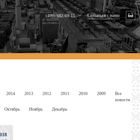
Связаться с нами
(499) 682-69-15
2014
2013
2012
2011
2010
2009
Все
новости
Октябрь
Ноябрь
Декабрь
018