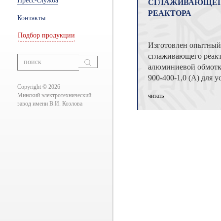
Пресс-служба
СГЛАЖИВАЮЩЕ
ры
РЕАКТОРА
Контакты
Подбор продукции
Изготовлен опытный
ание
сглаживающего реакт
вания
алюминиевой обмотк
900-400-1,0 (А) для 
Copyright © 2026
подвижном составе р
Минский электротехнический
читать
трансформатора. ...
завод имени В.И. Козлова