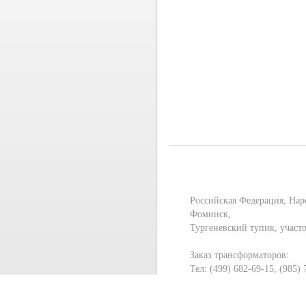
Российская Федерация, Нар
Фоминск,
Тургеневский тупик, участ
Заказ трансформаторов:
Тел: (499) 682-69-15, (985)
E-mail:
mt-mos@yandex.ru