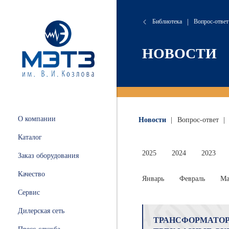
Библиотека
|
Вопрос-ответ
сляные
онта
хие
атория
НОВОСТИ
 и
ации
.
и
О компании
Новости
|
Вопрос-ответ
|
ных
Каталог
ной
2025
2024
2023
Заказ оборудования
Качество
Январь
Февраль
Ма
Сервис
ные
Дилерская сеть
ТРАНСФОРМАТО