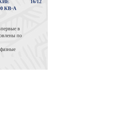
ХИЕ
16/12
0 КВ·А
впервые в
товлены по
хфазные
0 кВ·А ...