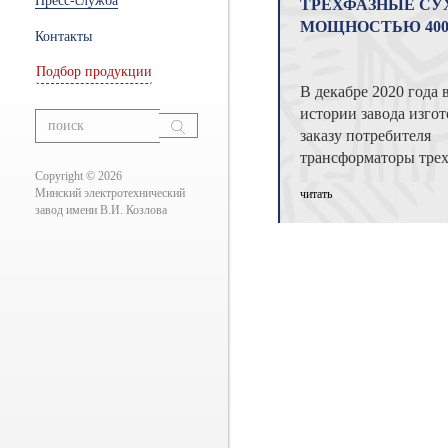
Пресс-служба
ТРЕХФАЗНЫЕ СУ
ры
МОЩНОСТЬЮ 400
Контакты
Подбор продукции
В декабре 2020 года 
ание
истории завода изго
вания
заказу потребителя
трансформаторы тре
Copyright © 2026
сухие мощностью 400
Минский электротехнический
читать
завод имени В.И. Козлова