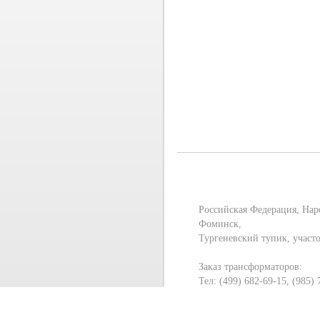
Российская Федерация, Нар
Фоминск,
Тургеневский тупик, участ
Заказ трансформаторов:
Тел: (499) 682-69-15, (985)
E-mail:
mt-mos@yandex.ru