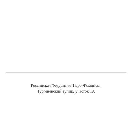
Российская Федерация, Наро-Фоминск,
Тургеневский тупик, участок 1А
Заказ трансформаторов:
Тел: (499) 682-69-15, (985) 765-05-52
E-mail:
mt-mos@yandex.ru